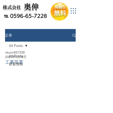
​奥伸
​伊勢市の家屋解体事業者
​株式会社
見積り
無料
℡
0596-65-7228
記事
All Posts
okusin657228
All Posts
2022年9月28日
工事写真
新着情報