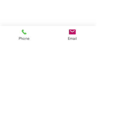
Phone
Email
危険な家屋や、木造住宅などは各市町村で補
助金が出る場合があります。
書類作成などお手伝いさせていただきますの
で解体を検討されている方は是非一度問いあ
わせてみてはいかがでしょうか？
解体工事に関するご質問もいつでもお問い合
わせください(*'ω'*)☆