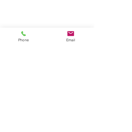
ラインやメールをご登録いただくと、工事中
の様子など写真や動画にて送らせていただき
Phone
Email
ます。
現場の様子などリアルタイムで確認できます
ので
ぜひご登録ください☆
質問やお問い合わせもお気軽にどうぞ★
すべて表示
最新記事