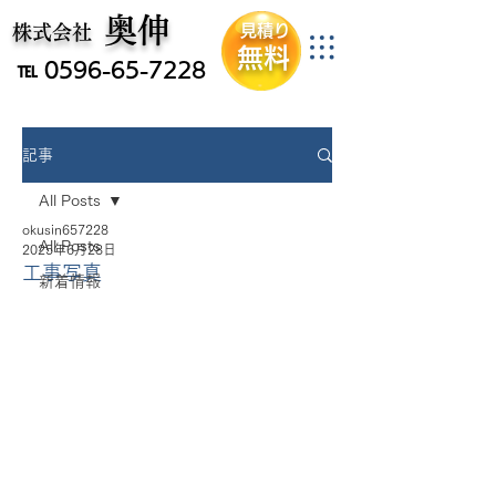
​奥伸
​伊勢市の家屋解体事業者
​株式会社
見積り
無料
℡
0596-65-7228
記事
All Posts
okusin657228
All Posts
2025年6月28日
工事写真
新着情報