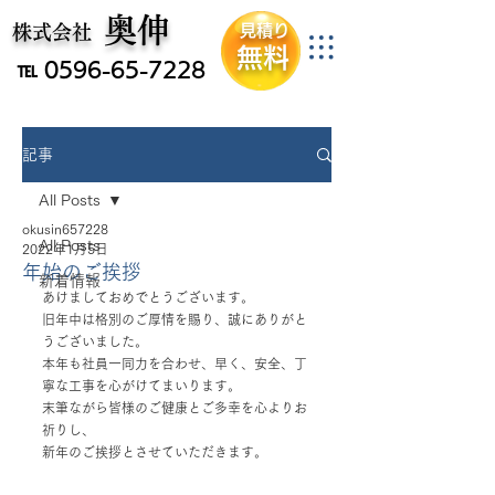
​奥伸
​伊勢市の家屋解体事業者
​株式会社
見積り
無料
℡
0596-65-7228
記事
All Posts
okusin657228
All Posts
2022年1月5日
年始のご挨拶
新着情報
あけましておめでとうございます。
旧年中は格別のご厚情を賜り、誠にありがと
うございました。
本年も社員一同力を合わせ、早く、安全、丁
寧な工事を心がけてまいります。
末筆ながら皆様のご健康とご多幸を心よりお
祈りし、
新年のご挨拶とさせていただきます。