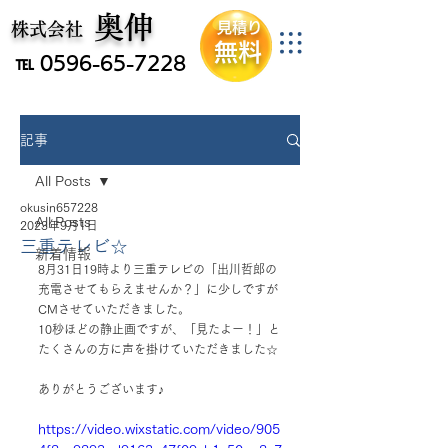
​奥伸
​伊勢市の家屋解体事業者
​株式会社
見積り
無料
℡
0596-65-7228
記事
All Posts
okusin657228
All Posts
2023年9月1日
三重テレビ☆
新着情報
8月31日19時より三重テレビの「出川哲郎の
充電させてもらえませんか？」に少しですが
CMさせていただきました。
10秒ほどの静止画ですが、「見たよー！」と
たくさんの方に声を掛けていただきました☆
ありがとうございます♪
https://video.wixstatic.com/video/905