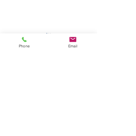
★☆年末・年始休業
Phone
Email
のお知らせ☆★
コメント
工事写真
誠に勝手ながら、年末
年始休業を下記の通り
とさせていただきま
コメントを追加…
す。 何卒、よろしくお
願い申し上げます。 令
和７年１２月３０日
（火） ～ 令和８年
株式会社奥伸
​三重県伊勢市にある
１月４日（日） 本年も
住所 三重県伊勢市村松町1-28
多くのお客様、取引先
電話番号
0596-65-7228
の皆様、そして日々現