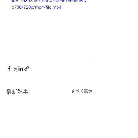
4f8_c9893ed9163c47f09ab1c50ee8c7
e788/720p/mp4/file.mp4
すべて表示
最新記事